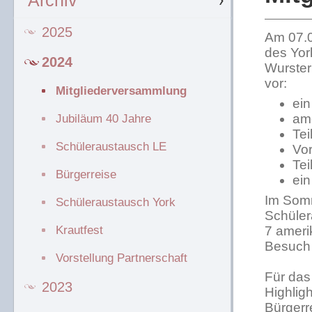
Archiv
2025
Am 07.0
des Yor
2024
Wurster
vor:
Mitgliederversammlung
ein
am
Jubiläum 40 Jahre
Tei
Schüleraustausch LE
Vor
Tei
Bürgerreise
ein
Im Somm
Schüleraustausch York
Schüler
Krautfest
7 ameri
Besuch 
Vorstellung Partnerschaft
Für das
2023
Highlig
Bürgerr